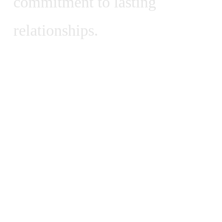
c
o
m
m
i
t
m
e
n
t
t
o
l
a
s
t
i
n
g
r
e
l
a
t
i
o
n
s
h
i
p
s
.