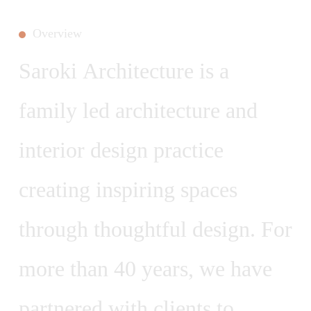
O
V
E
R
V
I
E
W
S
a
r
o
k
i
A
r
c
h
i
t
e
c
t
u
r
e
i
s
a
f
a
m
i
l
y
l
e
d
a
r
c
h
i
t
e
c
t
u
r
e
a
n
d
i
n
t
e
r
i
o
r
d
e
s
i
g
n
p
r
a
c
t
i
c
e
c
r
e
a
t
i
n
g
i
n
s
p
i
r
i
n
g
s
p
a
c
e
s
t
h
r
o
u
g
h
t
h
o
u
g
h
t
f
u
l
d
e
s
i
g
n
.
F
o
r
m
o
r
e
t
h
a
n
4
0
y
e
a
r
s
,
w
e
h
a
v
e
p
a
r
t
n
e
r
e
d
w
i
t
h
c
l
i
e
n
t
s
t
o