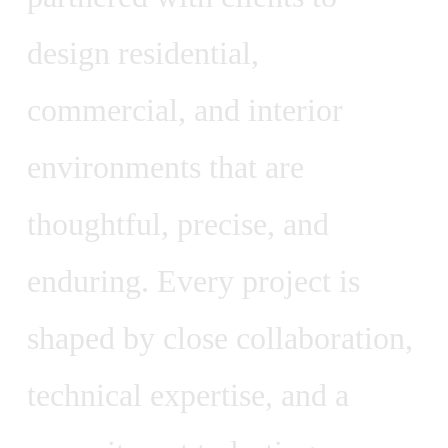
d
e
s
i
g
n
r
e
s
i
d
e
n
t
i
a
l
,
c
o
m
m
e
r
c
i
a
l
,
a
n
d
i
n
t
e
r
i
o
r
e
n
v
i
r
o
n
m
e
n
t
s
t
h
a
t
a
r
e
t
h
o
u
g
h
t
f
u
l
,
p
r
e
c
i
s
e
,
a
n
d
e
n
d
u
r
i
n
g
.
E
v
e
r
y
p
r
o
j
e
c
t
i
s
s
h
a
p
e
d
b
y
c
l
o
s
e
c
o
l
l
a
b
o
r
a
t
i
o
n
,
t
e
c
h
n
i
c
a
l
e
x
p
e
r
t
i
s
e
,
a
n
d
a